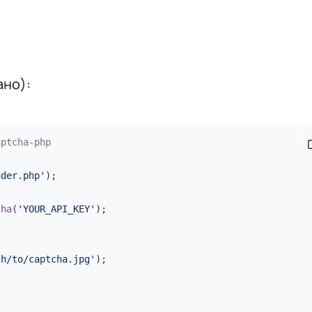
ано):
aptcha-php
С
ader.php'
);

cha
(
'YOUR_API_KEY'
);

th/to/captcha.jpg'
);
