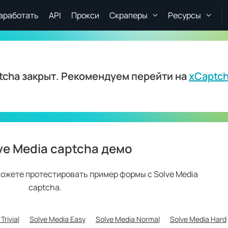
аработать
API
Прокси
Скраперы
Ресурсы
ptcha закрыт. Рекомендуем перейти на
xCaptc
ve Media captcha демо
можете протестировать пример формы с Solve Media
captcha.
Trivial
Solve Media Easy
Solve Media Normal
Solve Media Hard