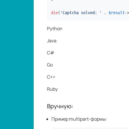
die
(
'Captcha solved: '
 . 
$result
-
Python
Java
C#
Go
C++
Ruby
Вручную:
Пример multipart-формы: