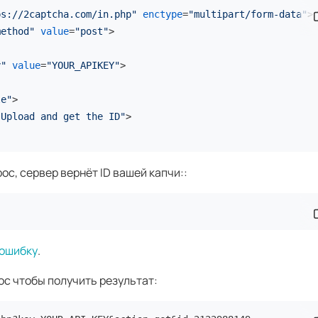
ps://2captcha.com/in.php"
enctype
=
"multipart/form-data"
>
С
method"
value
=
"post"
>
y"
value
=
"YOUR_APIKEY"
>
le"
>
"Upload and get the ID"
>
ос, сервер вернёт ID вашей капчи::
С
ошибку
.
ос чтобы получить результат: