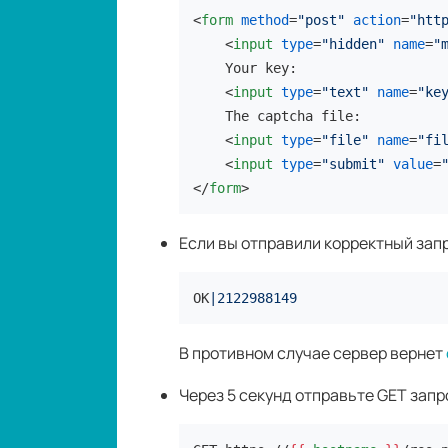
<
form
method
=
"post"
action
=
"htt
<
input
type
=
"hidden"
name
=
"
    Your key:

<
input
type
=
"text"
name
=
"ke
    The captcha file:

<
input
type
=
"file"
name
=
"fi
<
input
type
=
"submit"
value
=
</
form
>
Если вы отправили корректный запр
OK
|2122988149
В противном случае сервер вернет
Через 5 секунд отправьте GET запр