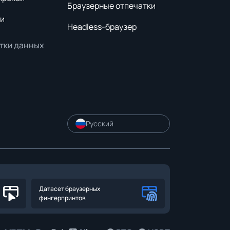
Браузерные отпечатки
и
Headless-браузер
тки данных
Русский
Датасет браузерных
фингерпринтов