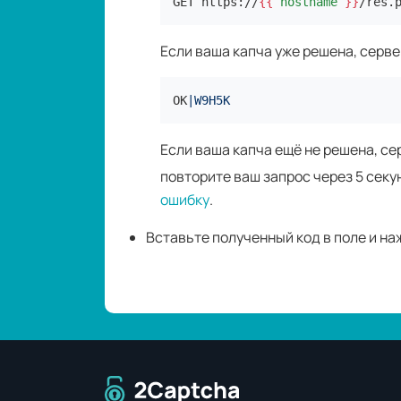
GET https://
{{ 
hostname
 }}
/res.
Если ваша капча уже решена, сервер
OK
|W9H5K
Если ваша капча ещё не решена, с
повторите ваш запрос через 5 секун
ошибку
.
Вставьте полученный код в поле и на
Перейти на главную страницу