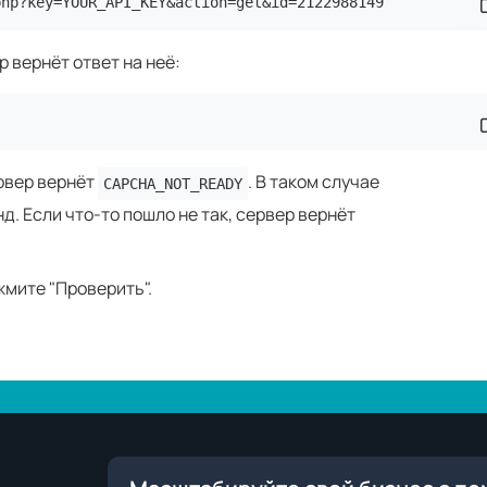
php?key=YOUR_API_KEY&action=get&id=2122988149
С
 вернёт ответ на неё:
С
ервер вернёт
. В таком случае
CAPCHA_NOT_READY
д. Если что-то пошло не так, сервер вернёт
жмите "Проверить".