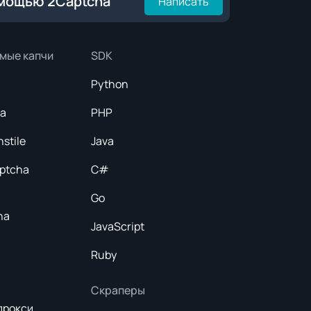
омощью 2Captcha
Написать
мые капчи
SDK
Python
ка
PHP
nstile
Java
aptcha
C#
Go
ha
JavaScript
Ruby
Скраперы
прокси