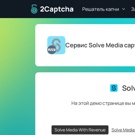
Перейти на главную страницу
Решатель капчи
З
Сервис Solve Media ca
Sol
На этой демо странице вы 
Solve Media With Revenue
Solve Media 