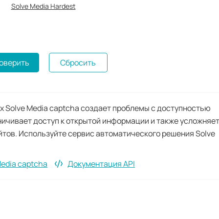
Solve Media Hardest
оверить
Сбросить
х Solve Media captcha создает проблемы с доступностью
ничивает доступ к открытой информации и также усложняе
йтов. Используйте сервис автоматического решения Solve
Media captcha
Документация API