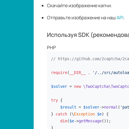
Скачайте изображение капчи.
Отправьте изображение на наш
API
.
Используя SDK (рекомендов
PHP
// https://github.com/2captcha/2c
require
(
__DIR__
 . 
'/../src/autolo
$solver
 = 
new
\TwoCaptcha\TwoCapt
try
 {

$result
 = 
$solver
->
normal
(
'pa
} 
catch
 (\
Exception
$e
) {

die
(
$e
->
getMessage
());

}
