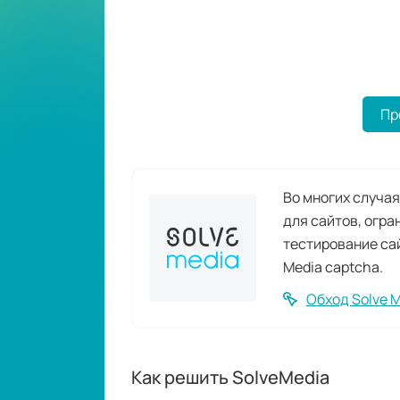
Пр
Во многих случая
для сайтов, огра
тестирование са
Media captcha.
Обход Solve 
Как решить SolveMedia