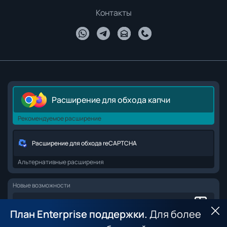
Контакты
Расширение для обхода капчи
Рекомендуемое расширение
Расширение для обхода reCAPTCHA
Альтернативные расширения
Новые возможности
Browser API для веб-скрапинга
План Enterprise поддержки.
Для более
Ск