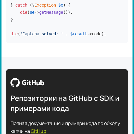
} 
catch
 (\
Exception
$e
) {

die
(
$e
->
getMessage
());

}

die
(
'Captcha solved: '
 . 
$result
->code);
Репозитории на GitHub с SDK и
примерами кода
Полная документация и примеры кода по обходу
капчи на
GitHub