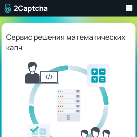
Пер
Перейти на главную страницу
Сервис решения математических
капч