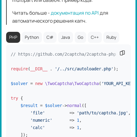
multipart или base64. Пример кода:
Читать больше -
документация по API
для
автоматического решения капч.
PHP
Python
C#
Java
Go
C++
Ruby
Скопир
// https://github.com/2captcha/2captcha-php
require
(
__DIR__
 . 
'/../src/autoloader.php'
);

$solver
 = 
new
\TwoCaptcha\TwoCaptcha
(
'YOUR_API_KEY'
try
 {

$result
 = 
$solver
->
normal
([

'file'
          => 
'path/to/captcha.jpg'
,

'numeric'
       => 
1
,

'calc'
          => 
1
,

    ]);
