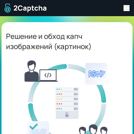
Пер
Перейти на главную страницу
Решение и обход капч
изображений (картинок)