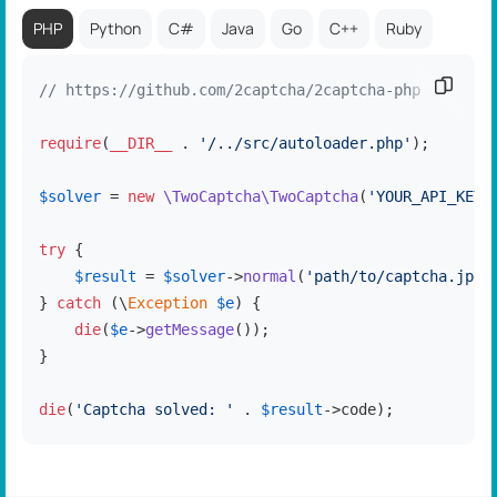
PHP
Python
C#
Java
Go
C++
Ruby
Скопир
// https://github.com/2captcha/2captcha-php
require
(
__DIR__
 . 
'/../src/autoloader.php'
);

$solver
 = 
new
\TwoCaptcha\TwoCaptcha
(
'YOUR_API_KEY'
try
 {

$result
 = 
$solver
->
normal
(
'path/to/captcha.jpg'
} 
catch
 (\
Exception
$e
) {

die
(
$e
->
getMessage
());

}

die
(
'Captcha solved: '
 . 
$result
->code);