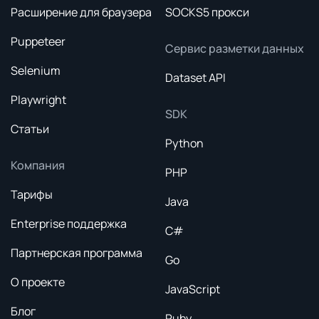
Расширение для браузера
SOCKS5 прокси
Puppeteer
Сервис разметки данных
Selenium
Dataset API
Playwright
SDK
Статьи
Python
Компания
PHP
Тарифы
Java
Enterprise поддержка
C#
Партнерская программа
Go
О проекте
JavaScript
Блог
Ruby