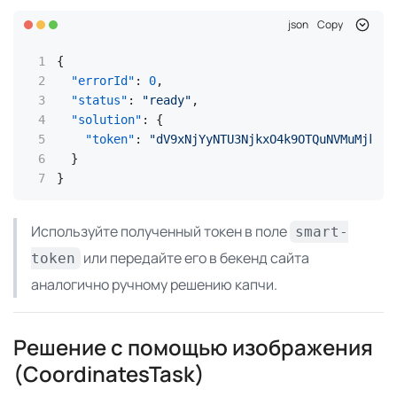
json
Copy
{
"errorId"
:
0
,
"status"
:
"ready"
,
"solution"
:
{
"token"
:
"dV9xNjYyNTU3NjkxO4k9OTQuNVMuMjkuMj
}
}
Используйте полученный токен в поле
smart-
или передайте его в бекенд сайта
token
аналогично ручному решению капчи.
Решение с помощью изображения
(CoordinatesTask)