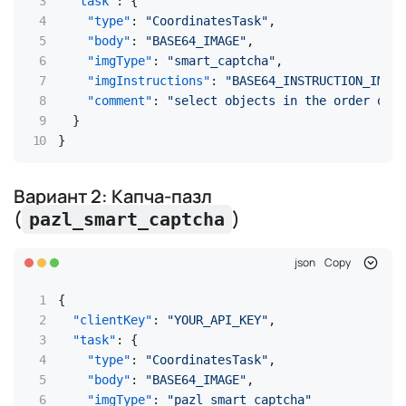
"task"
:
{
"type"
:
"CoordinatesTask"
,
"body"
:
"BASE64_IMAGE"
,
"imgType"
:
"smart_captcha"
,
"imgInstructions"
:
"BASE64_INSTRUCTION_IMAGE
"comment"
:
"select objects in the order of t
}
}
Вариант 2: Капча-пазл
(
)
pazl_smart_captcha
json
Copy
{
"clientKey"
:
"YOUR_API_KEY"
,
"task"
:
{
"type"
:
"CoordinatesTask"
,
"body"
:
"BASE64_IMAGE"
,
"imgType"
:
"pazl_smart_captcha"