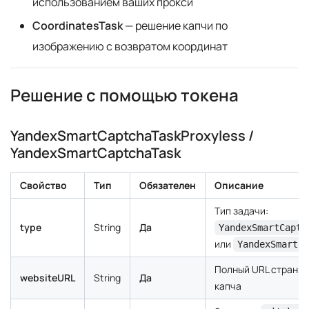
использованием ваших прокси
CoordinatesTask
— решение капчи по
изображению с возвратом координат
Решение с помощью токена
YandexSmartCaptchaTaskProxyless /
YandexSmartCaptchaTask
Свойство
Тип
Обязателен
Описание
Тип задачи:
type
String
Да
YandexSmartCaptc
или
YandexSmartCa
Полный URL страниц
websiteURL
String
Да
капча