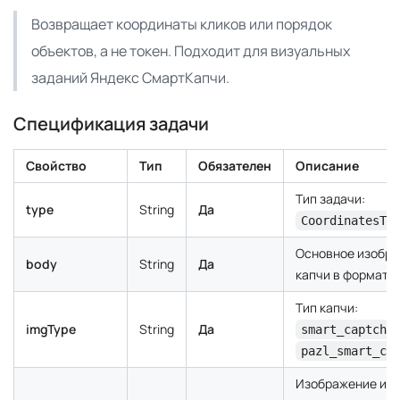
Возвращает координаты кликов или порядок
объектов, а не токен. Подходит для визуальных
заданий Яндекс СмартКапчи.
Спецификация задачи
Свойство
Тип
Обязателен
Описание
Тип задачи:
type
String
Да
CoordinatesTa
Основное изобр
body
String
Да
капчи в формате
Тип капчи:
imgType
String
Да
smart_captcha
pazl_smart_ca
Изображение инс