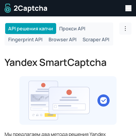
Пер
Перейти на главную страницу
API решения капчи
Прокси API
Пере
Fingerprint API
Browser API
Scraper API
Yandex SmartCaptcha
Мы предлагаем два метода решения Yandex