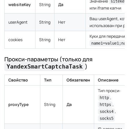
Значение
sitekey
websiteKey
String
Да
или iframe капчи
Ваш
userAgent
, кот
userAgent
String
Нет
использован при ре
Куки для передачи в
cookies
String
Нет
name1=value1;nam
Прокси-параметры (только для
)
YandexSmartCaptchaTask
Свойство
Тип
Обязателен
Описание
Тип прокси:
,
http
proxyType
String
Да
,
https
,
socks4
socks5
IP-адрес или