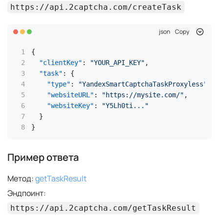
https://api.2captcha.com/createTask
json
Copy
{
"clientKey"
:
"YOUR_API_KEY"
,
"task"
:
{
"type"
:
"YandexSmartCaptchaTaskProxyless"
,
"websiteURL"
:
"https://mysite.com/"
,
"websiteKey"
:
"Y5Lh0ti..."
}
}
Пример ответа
Метод:
getTaskResult
Эндпоинт:
https://api.2captcha.com/getTaskResult