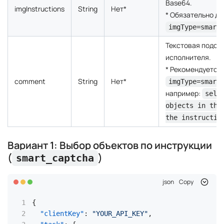
Base64.
imgInstructions
String
Нет*
* Обязательно дл
imgType=smart
Текстовая подска
исполнителя.
* Рекомендуется
comment
String
Нет*
imgType=smart
например:
sele
objects in the
the instructio
Вариант 1: Выбор объектов по инструкции
(
)
smart_captcha
json
Copy
{
"clientKey"
:
"YOUR_API_KEY"
,