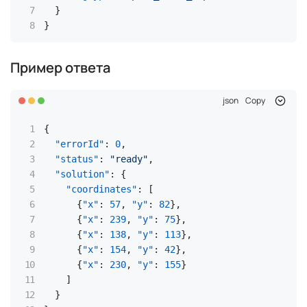
}
}
Пример ответа
json
Copy
{
"errorId"
:
0
,
"status"
:
"ready"
,
"solution"
:
{
"coordinates"
:
[
{
"x"
:
57
,
"y"
:
82
}
,
{
"x"
:
239
,
"y"
:
75
}
,
{
"x"
:
138
,
"y"
:
113
}
,
{
"x"
:
154
,
"y"
:
42
}
,
{
"x"
:
230
,
"y"
:
155
}
]
}