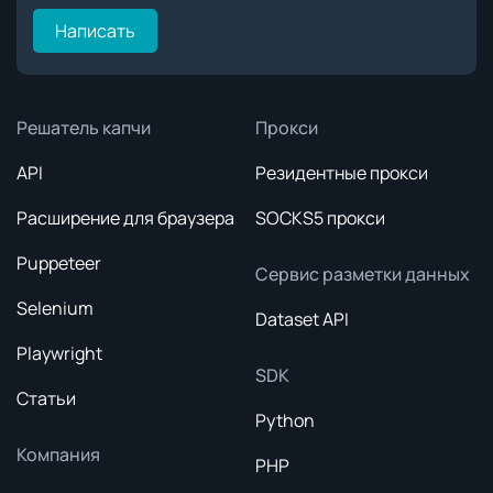
Написать
Решатель капчи
Прокси
API
Резидентные прокси
Расширение для браузера
SOCKS5 прокси
Puppeteer
Сервис разметки данных
Selenium
Dataset API
Playwright
SDK
Статьи
Python
Компания
PHP