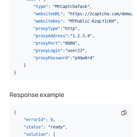
"type"
:
"MtCaptchaTask"
,
"websiteURL"
:
"https://2captcha.com/demo/m
"websiteKey"
:
"MTPublic-KzqLY1cKH"
,
"proxyType"
:
"http"
,
"proxyAddress"
:
"1.2.3.4"
,
"proxyPort"
:
"8080"
,
"proxyLogin"
:
"user23"
,
"proxyPassword"
:
"p4$w0rd"
}
}
Response example
{
Copia
"errorId"
:
0
,
"status"
:
"ready"
,
"solution"
:
{