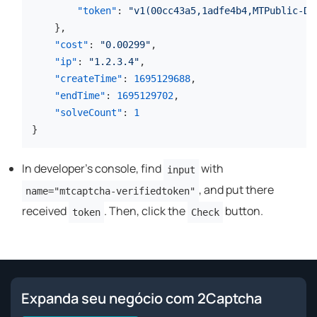
"token"
:
"v1(00cc43a5,1adfe4b4,MTPublic-De
}
,
"cost"
:
"0.00299"
,
"ip"
:
"1.2.3.4"
,
"createTime"
:
1695129688
,
"endTime"
:
1695129702
,
"solveCount"
:
1
}
In developer's console, find
with
input
, and put there
name="mtcaptcha-verifiedtoken"
received
. Then, click the
button.
token
Check
Expanda seu negócio com 2Captcha