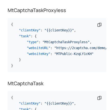
MtCaptchaTaskProxyless
{
Copia
"clientKey"
:
"{{clientKey}}"
,
"task"
:
{
"type"
:
"MtCaptchaTaskProxyless"
,
"websiteURL"
:
"https://2captcha.com/demo/m
"websiteKey"
:
"MTPublic-KzqLY1cKH"
}
}
MtCaptchaTask
{
Copia
"clientKey"
:
"{{clientKey}}"
,
"task"
:
{