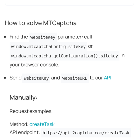
How to solve MTCaptcha
Find the
parameter: call
websiteKey
or
window.mtcaptchaConfig.sitekey
in
window.mtcaptcha.getConfiguration().sitekey
your browser console.
Send
and
to our
API
.
websiteKey
websiteURL
Manually:
Request examples:
Method:
createTask
API endpoint:
https://api.2captcha.com/createTask