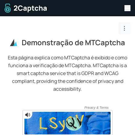
Alt
Para a página inicial
Togg
Demonstração de MTCaptcha
Esta página explica como MTCaptcha é exibido e como
funciona a verificação de MTCaptcha.
MTCaptcha is a
smart captcha service that is GDPR and WCAG
compliant, providing the confidence of privacy and
accessibility.