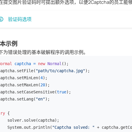
在提交图片验证码时可提出额外选项，以便2Captcha的员工能
验证码选项
本示例
下为错误处理的基本破解程序的调用示例。
Normal
captcha
=
new
Normal
();

captcha.setFile(
"path/to/captcha.jpg"
);

captcha.setMinLen(
4
);

captcha.setMaxLen(
20
);

captcha.setCaseSensitive(
true
);

captcha.setLang(
"en"
);

try
 {

    solver.solve(captcha);

    System.out.println(
"Captcha solved: "
 + captcha.getCo