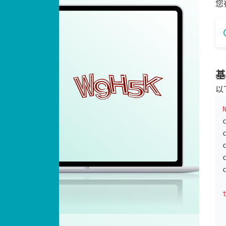
您
基
以