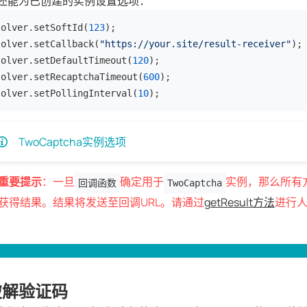
还能为已创建的实例设置选项：
solver.setSoftId(
123
);

solver.setCallback(
"https://your.site/result-receiver"
);

solver.setDefaultTimeout(
120
);

solver.setRecaptchaTimeout(
600
);

solver.setPollingInterval(
10
);
TwoCaptcha实例选项
重要提示
：一旦
确定用于
实例，那么所有方
回调函数
TwoCaptcha
获得结果。结果将发送至回调URL。请通过
getResult方法
进行
破解验证码