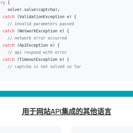
try
 {

    solver.solve(captcha);

} 
catch
 (ValidationException e) {

// invalid parameters passed
} 
catch
 (NetworkException e) {

// network error occurred
} 
catch
 (ApiException e) {

// api respond with error
} 
catch
 (TimeoutException e) {

// captcha is not solved so far
}
用于网站API集成的其他语言