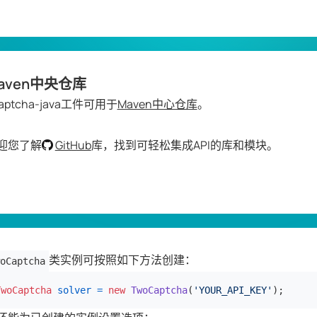
aven中央仓库
aptcha-java工件可用于
Maven中心仓库
。
迎您了解
GitHub
库，找到可轻松集成API的库和模块。
类实例可按照如下方法创建：
oCaptcha
TwoCaptcha
solver
=
new
TwoCaptcha
(
'YOUR_API_KEY'
);