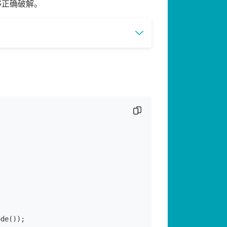
够正确破解。
复制代码片段
de());
