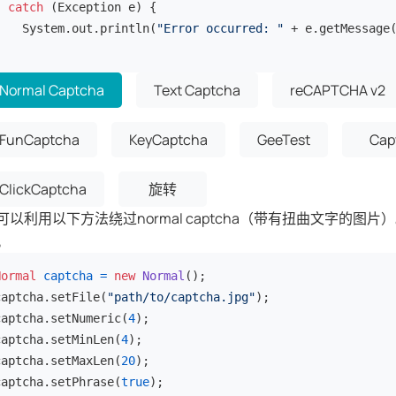
} 
catch
 (Exception e) {

    System.out.println(
"Error occurred: "
 + e.getMessage(
}
Normal Captcha
Text Captcha
reCAPTCHA v2
FunCaptcha
KeyCaptcha
GeeTest
Cap
ClickCaptcha
旋转
可以利用以下方法绕过normal captcha（带有扭曲文字的
。
Normal
captcha
=
new
Normal
();

captcha.setFile(
"path/to/captcha.jpg"
);

captcha.setNumeric(
4
);

captcha.setMinLen(
4
);

captcha.setMaxLen(
20
);

captcha.setPhrase(
true
);
