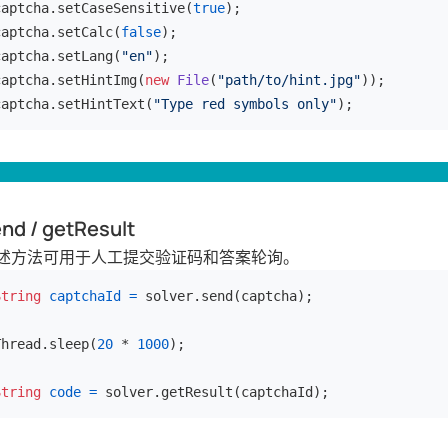
captcha.setCaseSensitive(
true
);

captcha.setCalc(
false
);

captcha.setLang(
"en"
);

captcha.setHintImg(
new
File
(
"path/to/hint.jpg"
));

captcha.setHintText(
"Type red symbols only"
);
nd / getResult
述方法可用于人工提交验证码和答案轮询。
String
captchaId
=
 solver.send(captcha);

Thread.sleep(
20
 * 
1000
);

String
code
=
 solver.getResult(captchaId);