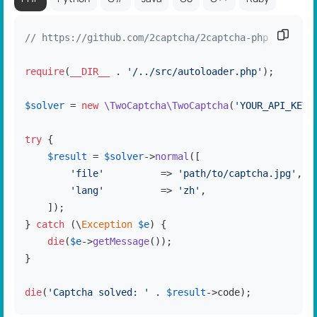
复制代
// https://github.com/2captcha/2captcha-php
require
(
__DIR__
 . 
'/../src/autoloader.php'
);

$solver
 = 
new
\TwoCaptcha\TwoCaptcha
(
'YOUR_API_KEY'
try
 {

$result
 = 
$solver
->
normal
([

'file'
          => 
'path/to/captcha.jpg'
,

'lang'
          => 
'zh'
,

    ]);

} 
catch
 (\
Exception
$e
) {

die
(
$e
->
getMessage
());

}

die
(
'Captcha solved: '
 . 
$result
->code);