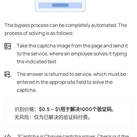
The bypass process can be completely automated. The
process of solving is as follows:
Take the captcha image from the page and send it
to the service, where an employee solves it typing
the indicated text
The answer is returned to service, which must be
entered in the appropriate field to solve the
captcha.
识别价格：
$0.5 — $1用于解决1000个验证码
。
无风险：仅为已解决的验证码付费。
2Captcha is Chinise captcha solver. Check out the