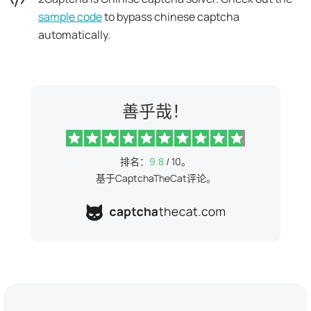
sample code
to bypass chinese captcha
automatically.
善乎哉！
排名：
9.8
/ 10。
基于CaptchaTheCat评论。