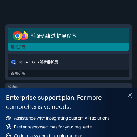
验证码绕过 扩展程序
建议扩展
reCAPTCHA解析器扩展
备用扩展
新功能
Enterprise support plan.
For more
Hid
Browser API for web scraping
comprehensive needs.
Browser Fingerprint 数据集
Assistance with integrating custom API solutions
Faster response times for your requests
Code review and debugging support