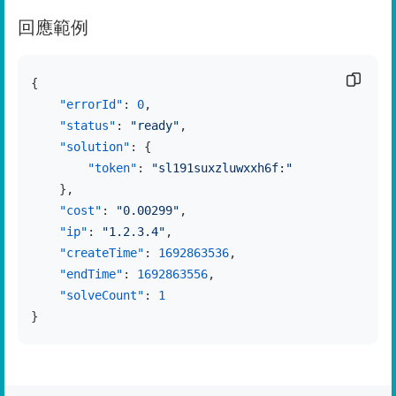
回應範例
复制代
{
"errorId"
:
0
,
"status"
:
"ready"
,
"solution"
:
{
"token"
:
"sl191suxzluwxxh6f:"
}
,
"cost"
:
"0.00299"
,
"ip"
:
"1.2.3.4"
,
"createTime"
:
1692863536
,
"endTime"
:
1692863556
,
"solveCount"
:
1
}