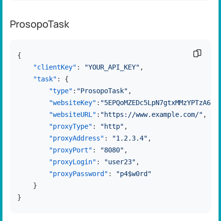
ProsopoTask
复制代
{
"clientKey"
:
"YOUR_API_KEY"
,
"task"
:
{
"type"
:
"ProsopoTask"
,
"websiteKey"
:
"5EPQoMZEDc5LpN7gtxMMzYPTzA6Ue
"websiteURL"
:
"https://www.example.com/"
,
"proxyType"
:
"http"
,
"proxyAddress"
:
"1.2.3.4"
,
"proxyPort"
:
"8080"
,
"proxyLogin"
:
"user23"
,
"proxyPassword"
:
"p4$w0rd"
}
}