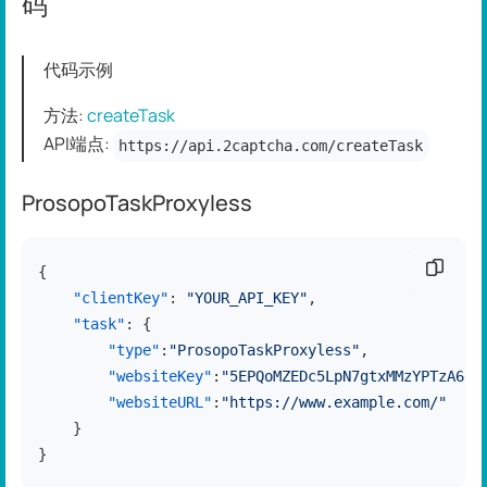
码
代码示例
方法:
createTask
API端点:
https://api.2captcha.com/createTask
ProsopoTaskProxyless
复制代
{
"clientKey"
:
"YOUR_API_KEY"
,
"task"
:
{
"type"
:
"ProsopoTaskProxyless"
,
"websiteKey"
:
"5EPQoMZEDc5LpN7gtxMMzYPTzA6Ue
"websiteURL"
:
"https://www.example.com/"
}
}