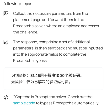
following steps:
Collect the necessary parameters from the
placement page and forward them to the
Procaptcha solver, where an employee addresses
the challenge.
The response, comprising a set of additional
parameters, is then sent back and must be inputted
into the appropriate fields to complete the
Procaptcha bypass.
识别价格：
$1.45用于解决1000个验证码
。
无风险：仅为已解决的验证码付费。
2Captcha is Procaptcha solver. Check out the
sample code
to bypass Procaptcha automatically.