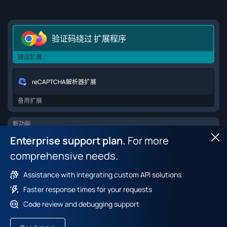
验证码绕过 扩展程序
建议扩展
reCAPTCHA解析器扩展
备用扩展
新功能
Enterprise support plan.
For more
Hid
Browser API for web scraping
comprehensive needs.
Browser Fingerprint 数据集
Assistance with integrating custom API solutions
Faster response times for your requests
Code review and debugging support
服务条款
付款政策
隐私政策