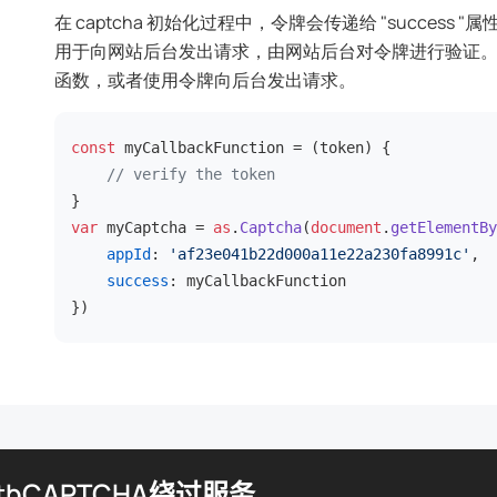
在 captcha 初始化过程中，令牌会传递给 "succes
用于向网站后台发出请求，由网站后台对令牌进行验证
函数，或者使用令牌向后台发出请求。
const
 myCallbackFunction = (token) {

// verify the token
var
 myCaptcha = 
as
.
Captcha
(
document
.
getElementBy
appId
: 
'af23e041b22d000a11e22a230fa8991c'
, 

success
: myCallbackFunction

})
atbCAPTCHA绕过服务