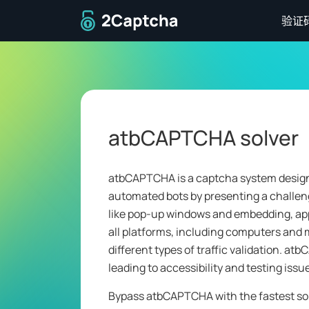
返回主页
验证
atbCAPTCHA solver
atbCAPTCHA is a captcha system desig
automated bots by presenting a challeng
like pop-up windows and embedding, app
all platforms, including computers and m
different types of traffic validation. a
leading to accessibility and testing issu
Bypass atbCAPTCHA with the fastest sol