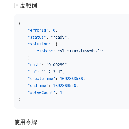
回應範例
{
"errorId"
:
0
,
"status"
:
"ready"
,
"solution"
:
{
"token"
:
"sl191suxzluwxxh6f:"
}
,
"cost"
:
"0.00299"
,
"ip"
:
"1.2.3.4"
,
"createTime"
:
1692863536
,
"endTime"
:
1692863556
,
"solveCount"
:
1
}
使用令牌