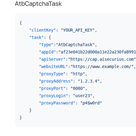
AtbCaptchaTask
{
"clientKey"
:
"YOUR_API_KEY"
,
"task"
:
{
"type"
:
"AtbCaptchaTask"
,
"appId"
:
"af23e041b22d000a11e22a230fa8991
"apiServer"
:
"https://cap.aisecurius.com"
"websiteURL"
:
"https://www.example.com/"
,
"proxyType"
:
"http"
,
"proxyAddress"
:
"1.2.3.4"
,
"proxyPort"
:
"8080"
,
"proxyLogin"
:
"user23"
,
"proxyPassword"
:
"p4$w0rd"
}
}