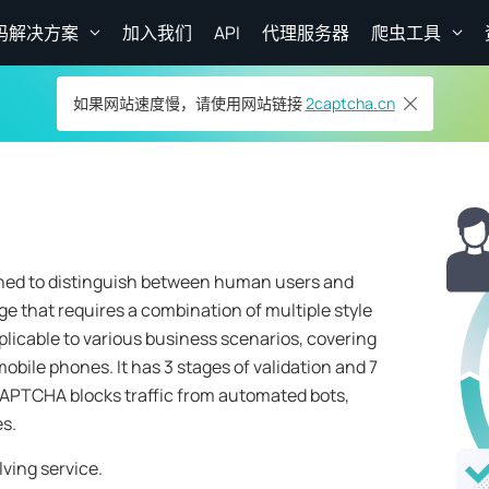
码解决方案
加入我们
API
代理服务器
爬虫工具
如果网站速度慢，请使用网站链接
2captcha.cn
ned to distinguish between human users and
e that requires a combination of multiple style
licable to various business scenarios, covering
obile phones. It has 3 stages of validation and 7
tbCAPTCHA blocks traffic from automated bots,
es.
ving service.