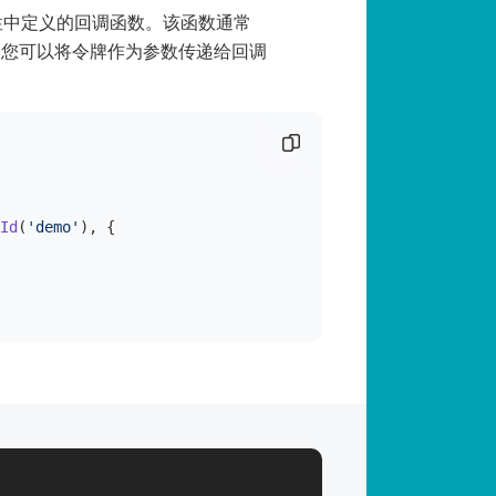
s "属性中定义的回调函数。该函数通常
。您可以将令牌作为参数传递给回调
复制代码片段
Id
(
'demo'
), {
