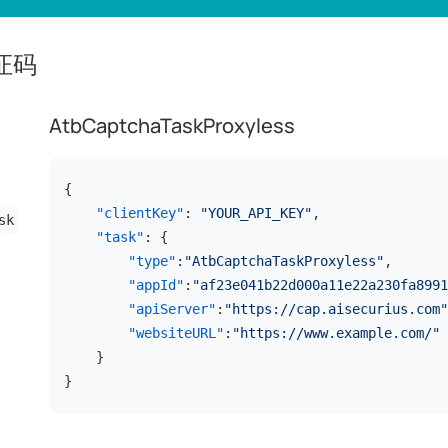
验证码
AtbCaptchaTaskProxyless
{
"clientKey"
:
"YOUR_API_KEY"
,
sk
"task"
:
{
"type"
:
"AtbCaptchaTaskProxyless"
,
"appId"
:
"af23e041b22d000a11e22a230fa8991
"apiServer"
:
"https://cap.aisecurius.com"
"websiteURL"
:
"https://www.example.com/"
}
}