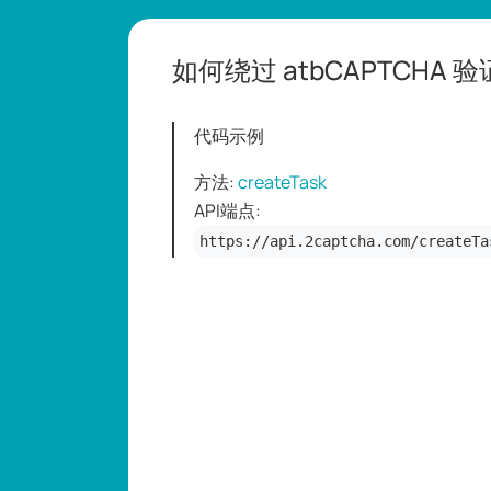
如何绕过 atbCAPTCHA 
代码示例
方法:
createTask
API端点:
https://api.2captcha.com/createTa