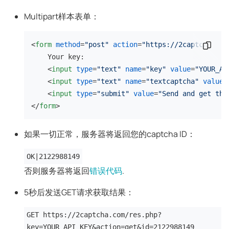
Multipart样本表单：
<
form
method
=
"post"
action
=
"https://2captcha.com
复制代
    Your key:

<
input
type
=
"text"
name
=
"key"
value
=
"YOUR_AP
<
input
type
=
"text"
name
=
"textcaptcha"
value
=
<
input
type
=
"submit"
value
=
"Send and get the
</
form
>
如果一切正常，服务器将返回您的captcha ID：
OK|2122988149
否则服务器将返回
错误代码
.
5秒后发送GET请求获取结果：
GET https://2captcha.com/res.php?
key=YOUR_API_KEY&action=get&id=2122988149