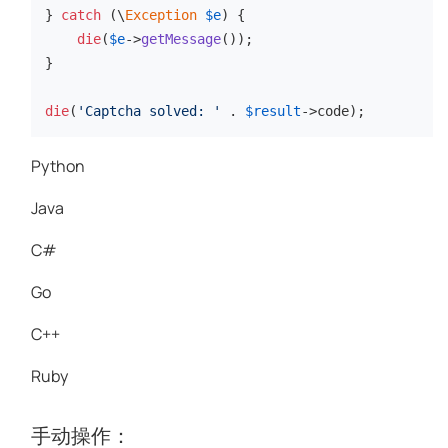
} 
catch
 (\
Exception
$e
) {

die
(
$e
->
getMessage
());

}

die
(
'Captcha solved: '
 . 
$result
->code);
Python
Java
C#
Go
C++
Ruby
手动操作：