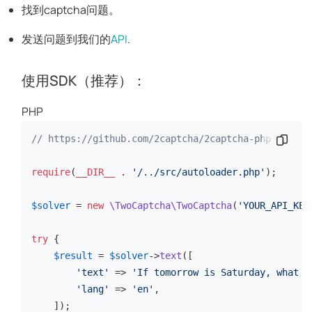
找到captcha问题。
发送问题到我们的
API
.
使用SDK（推荐）：
PHP
// https://github.com/2captcha/2captcha-php
复制代
require
(
__DIR__
 . 
'/../src/autoloader.php'
);

$solver
 = 
new
\TwoCaptcha\TwoCaptcha
(
'YOUR_API_KEY
try
 {

$result
 = 
$solver
->
text
([

'text'
 => 
'If tomorrow is Saturday, what d
'lang'
 => 
'en'
,

    ]);
