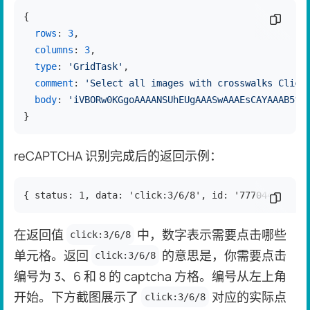
{

复制代
rows
: 
3
,

columns
: 
3
,

type
: 
'GridTask'
,

comment
: 
'Select all images with crosswalks Click
body
: 
'iVBORw0KGgoAAAANSUhEUgAAASwAAAEsCAYAAAB5fY
}
reCAPTCHA 识别完成后的返回示例：
{ status: 1, data: 'click:3/6/8', id: '77704464585'
复制代
在返回值
中，数字表示需要点击哪些
click:3/6/8
单元格。返回
的意思是，你需要点击
click:3/6/8
编号为 3、6 和 8 的 captcha 方格。编号从左上角
开始。下方截图展示了
对应的实际点
click:3/6/8