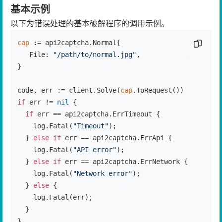
基本示例
以下为错误处理的基本破解程序的调用示例。
cap
 := api2captcha.Normal{

复制代
   File: 
"/path/to/normal.jpg"
,

}

code, err := client.Solve(
cap
if
 err != 
nil
 {

if
 err == api2captcha.ErrTimeout {

    log.Fatal(
"Timeout"
);

  } 
else
if
 err == api2captcha.ErrApi {

    log.Fatal(
"API error"
);

  } 
else
if
 err == api2captcha.ErrNetwork {

    log.Fatal(
"Network error"
);

  } 
else
 {

    log.Fatal(err);

  }

}
