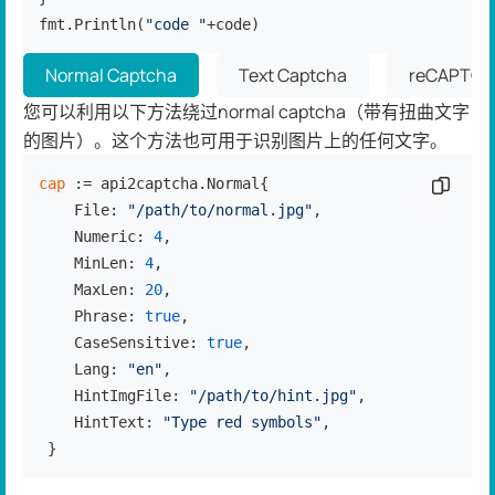
fmt.Println(
"code "
+code)
Normal Captcha
Text Captcha
reCAPTCH
您可以利用以下方法绕过normal captcha（带有扭曲文字
的图片）。这个方法也可用于识别图片上的任何文字。
cap
 := api2captcha.Normal{

复制代
    File: 
"/path/to/normal.jpg"
,

    Numeric: 
4
,

    MinLen: 
4
,

    MaxLen: 
20
,

    Phrase: 
true
,

    CaseSensitive: 
true
,

    Lang: 
"en"
,

    HintImgFile: 
"/path/to/hint.jpg"
,

    HintText: 
"Type red symbols"
,

 }