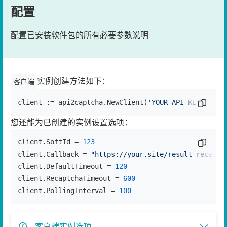
配置
配置已安装软件包的所有必要参数说明
实例创建方法如下：
客户端
client := api2captcha.NewClient(
'YOUR_API_KEY'
复制代
)
您还能为已创建的实例设置选项：
client.SoftId = 
123
复制代
client.Callback = 
"https://your.site/result-receive
client.DefaultTimeout = 
120
client.RecaptchaTimeout = 
600
client.PollingInterval = 
100
客户端实例选项