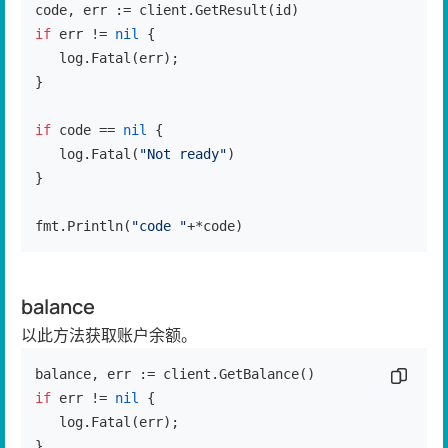
if
 err != 
nil
 {

   log.Fatal(err);

}

if
 code == 
nil
 {

   log.Fatal(
"Not ready"
)

}

fmt.Println(
"code "
+*code)
balance
以此方法获取账户余额。
复制代
if
 err != 
nil
 {

   log.Fatal(err);

}