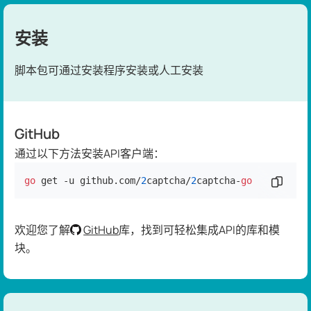
安装
脚本包可通过安装程序安装或人工安装
GitHub
通过以下方法安装API客户端：
go
 get -u github.com/
2
captcha/
2
captcha-
go
复制代
欢迎您了解
GitHub
库，找到可轻松集成API的库和模
块。