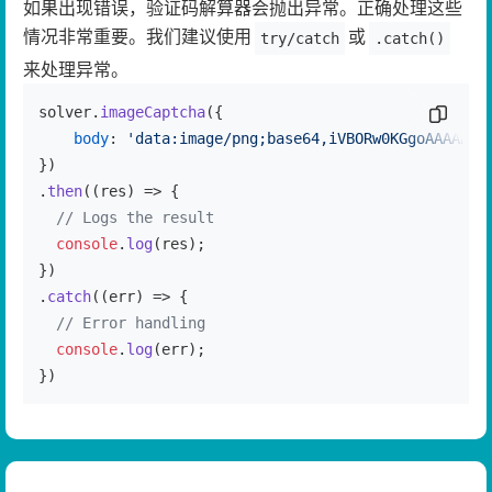
如果出现错误，验证码解算器会抛出异常。正确处理这些
情况非常重要。我们建议使用
或
try/catch
.catch()
来处理异常。
solver.
imageCaptcha
({

复制代
body
: 
'data:image/png;base64,iVBORw0KGgoAAAANSU
})

.
then
(
(
res
) =>
 {

// Logs the result
console
.
log
(res);

})

.
catch
(
(
err
) =>
 {

// Error handling
console
.
log
(err);

})