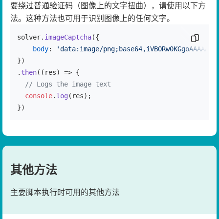
要绕过普通验证码（图像上的文字扭曲），请使用以下方
法。这种方法也可用于识别图像上的任何文字。
solver.
imageCaptcha
({

复制代
body
: 
'data:image/png;base64,iVBORw0KGgoAAAANSU
})

.
then
(
(
res
) =>
 {

// Logs the image text
console
.
log
(res);

})
其他方法
主要脚本执行时可用的其他方法