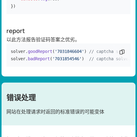
})
report
以此方法报告验证码答案之优劣。
solver.
goodReport
(
'7031846604'
) 
// captcha solved c
复制代
solver.
badReport
(
'7031854546'
)  
// captcha solved i
错误处理
网站在处理请求时返回的标准错误的可能变体