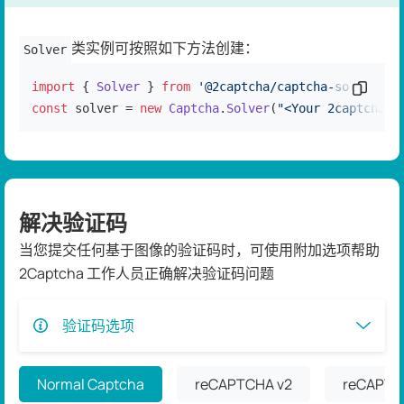
类实例可按照如下方法创建：
Solver
import
 { 
Solver
 } 
from
'@2captcha/captcha-solver'
复制代
const
 solver = 
new
Captcha
.
Solver
(
"<Your 2captcha a
解决验证码
当您提交任何基于图像的验证码时，可使用附加选项帮助
2Captcha 工作人员正确解决验证码问题
验证码选项
Normal Captcha
reCAPTCHA v2
reCAPTC