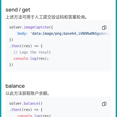
send / get
上述方法可用于人工提交验证码和答案轮询。
solver.
imageCaptcha
({

复制代
body
: 
'data:image/png;base64,iVBORw0KGgoAAAANSU
})

.
then
(
(
res
) =>
 {

// Logs the result
console
.
log
(res);

})
balance
以此方法获取账户余额。
solver.
balance
()

复制代
.
then
(
(
res
) =>
 {

console
.
log
(res)
