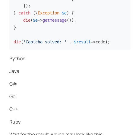
    ]);

} 
catch
 (\
Exception
$e
) {

die
(
$e
->
getMessage
());

}

die
(
'Captcha solved: '
 . 
$result
->code);
Python
Java
C#
Go
C++
Ruby
Wait for the result, which may look like this: