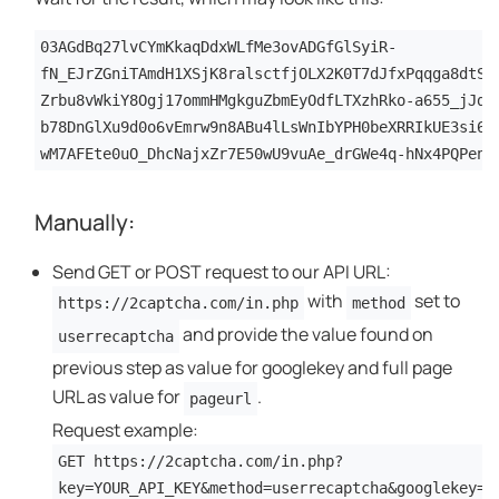
03AGdBq27lvCYmKkaqDdxWLfMe3ovADGfGlSyiR-
fN_EJrZGniTAmdH1XSjK8ralsctfjOLX2K0T7dJfxPqqga8dtSG
Zrbu8vWkiY8Ogj17ommHMgkguZbmEyOdfLTXzhRko-a655_jJdC
b78DnGlXu9d0o6vEmrw9n8ABu4lLsWnIbYPH0beXRRIkUE3si64
wM7AFEte0uO_DhcNajxZr7E50wU9vuAe_drGWe4q-hNx4PQPenj
Manually:
Send GET or POST request to our API URL:
with
set to
https://2captcha.com/in.php
method
and provide the value found on
userrecaptcha
previous step as value for googlekey and full page
URL as value for
.
pageurl
Request example:
GET https://2captcha.com/in.php?
key=YOUR_API_KEY&method=userrecaptcha&googlekey=6