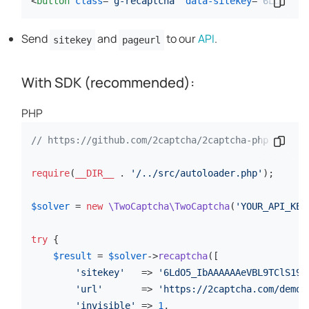
<
button
class
=
"g-recaptcha"
data-sitekey
=
"6LdO5_Ib
Kod p
Send
and
to our
API
.
sitekey
pageurl
With SDK (recommended):
PHP
// https://github.com/2captcha/2captcha-php
Kod p
require
(
__DIR__
 . 
'/../src/autoloader.php'
);

$solver
 = 
new
\TwoCaptcha\TwoCaptcha
(
'YOUR_API_KEY
try
 {

$result
 = 
$solver
->
recaptcha
([

'sitekey'
   => 
'6LdO5_IbAAAAAAeVBL9TClS19N
'url'
       => 
'https://2captcha.com/demo/
'invisible'
 => 
1
,
