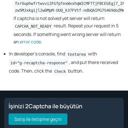
fxrOuphwfrtwvvi2FGfpTexWvxhqWICMFTTjFBCEGEgj7_IFW
zw5MJxkgijl2wDMpM-UUQ_k37FVtf-ndbQAIPG7S469doZMmb
If captcha is not solved yet server will return
result. Repeat your request in 5
CAPCHA_NOT_READY
seconds. If something went wrong server will return
an
error code
.
In developer's console, find
with
textarea
, and put there received
id="g-recaptcha-response"
code. Then, click the
button.
Check
İşinizi 2Captcha ile büyütün
Satış ile iletişime geçin