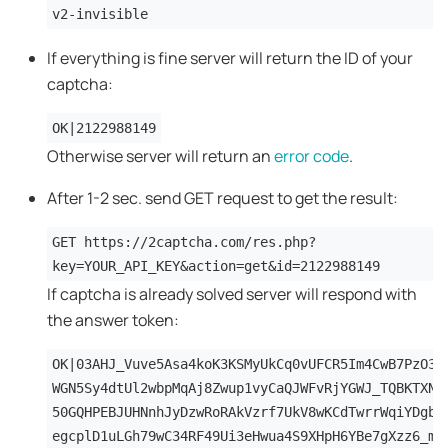
v2-invisible
If everything is fine server will return the ID of your
captcha:
OK|2122988149
Otherwise server will return an
error code
.
After 1-2 sec. send GET request to get the result:
GET https://2captcha.com/res.php?
key=YOUR_API_KEY&action=get&id=2122988149
If captcha is already solved server will respond with
the answer token:
OK|03AHJ_Vuve5Asa4koK3KSMyUkCq0vUFCR5Im4CwB7PzO3d
WGN5Sy4dtUl2wbpMqAj8Zwup1vyCaQJWFvRjYGWJ_TQBKTXNB
50GQHPEBJUHNnhJyDzwRoRAkVzrf7UkV8wKCdTwrrWqiYDgbr
egcplD1uLGh79wC34RF49Ui3eHwua4S9XHpH6YBe7gXzz6_mv