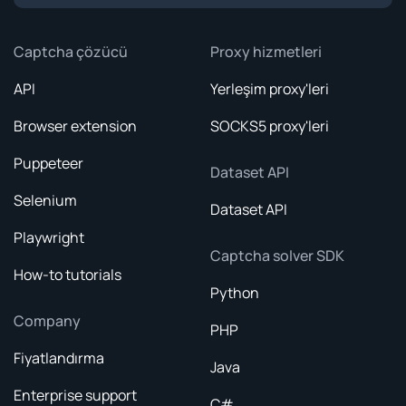
Captcha çözücü
Proxy hizmetleri
API
Yerleşim proxy'leri
Browser extension
SOCKS5 proxy'leri
Puppeteer
Dataset API
Selenium
Dataset API
Playwright
Captcha solver SDK
How-to tutorials
Python
Company
PHP
Fiyatlandırma
Java
Enterprise support
C#