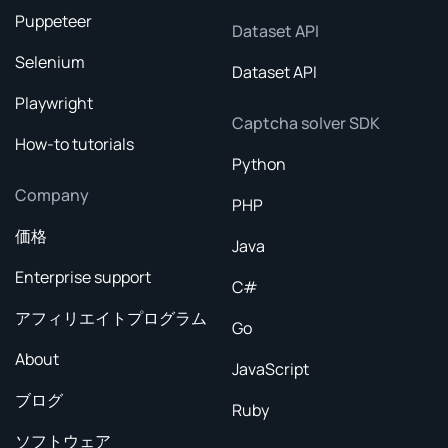
Puppeteer
Dataset API
Selenium
Dataset API
Playwright
Captcha solver SDK
How-to tutorials
Python
Company
PHP
価格
Java
Enterprise support
C#
アフィリエイトプログラム
Go
About
JavaScript
ブログ
Ruby
ソフトウェア