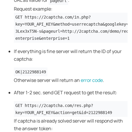
URL as value for
.
pageurl
Request example:
GET https://2captcha.com/in.php?
key=YOUR_API_KEY&method=userrecaptcha&googlekey=6
3Lex3xT5N-s&pageurl=http://2captcha.com/demo/reca
enterprise&enterprise=1
If everything is fine server will return the ID of your
captcha:
OK|2122988149
Otherwise server will return an
error code
.
After 1-2 sec. send GET request to get the result:
GET https://2captcha.com/res.php?
key=YOUR_API_KEY&action=get&id=2122988149
If captcha is already solved server will respond with
the answer token: