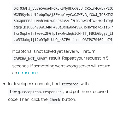
OK|03AHJ_Vuve5Asa4koK3KSMyUkCq0vUFCR5Im4CwB7PzO3d
WGN5Sy4dtUl2wbpMqAj8Zwup1vyCaQJWFvRjYGWJ_TQBKTXNB
50GQHPEBJUHNnhJyDzwRoRAkVzrf7UkV8wKCdTwrrWqiYDgbr
egcplD1uLGh79wC34RF49Ui3eHwua4S9XHpH6YBe7gXzz6_mv
fxrOuphwfrtwvvi2FGfpTexWvxhqWICMFTTjFBCEGEgj7_IFW
zw5MJxkgijl2wDMpM-UUQ_k37FVtf-ndbQAIPG7S469doZMmb
If captcha is not solved yet server will return
result. Repeat your request in 5
CAPCHA_NOT_READY
seconds. If something went wrong server will return
an
error code
.
In developer's console, find
with
textarea
, and put there received
id="g-recaptcha-response"
code. Then, click the
button.
Check