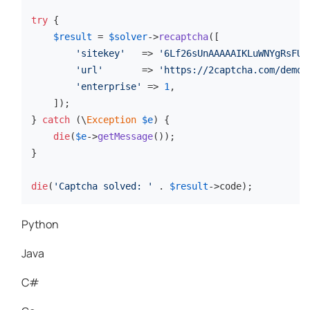
try
 {

$result
 = 
$solver
->
recaptcha
([

'sitekey'
   => 
'6Lf26sUnAAAAAIKLuWNYgRsFUf
'url'
       => 
'https://2captcha.com/demo/
'enterprise'
 => 
1
,

    ]);

} 
catch
 (\
Exception
$e
) {

die
(
$e
->
getMessage
());

}

die
(
'Captcha solved: '
 . 
$result
->code);
Python
Java
C#