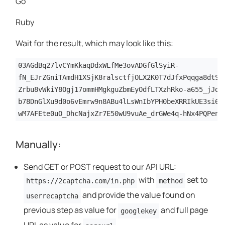
Go
Ruby
Wait for the result, which may look like this:
03AGdBq27lvCYmKkaqDdxWLfMe3ovADGfGlSyiR-
fN_EJrZGniTAmdH1XSjK8ralsctfjOLX2K0T7dJfxPqqga8dtSG
Zrbu8vWkiY8Ogj17ommHMgkguZbmEyOdfLTXzhRko-a655_jJdC
b78DnGlXu9d0o6vEmrw9n8ABu4lLsWnIbYPH0beXRRIkUE3si64
wM7AFEte0uO_DhcNajxZr7E50wU9vuAe_drGWe4q-hNx4PQPenj
Manually:
Send GET or POST request to our API URL:
with
set to
https://2captcha.com/in.php
method
and provide the value found on
userrecaptcha
previous step as value for
and full page
googlekey