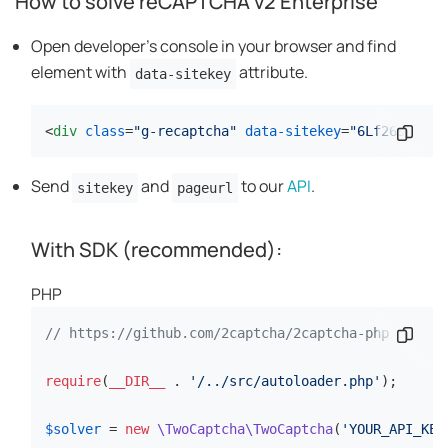
How to solve reCAPTCHA v2 Enterprise
Open developer's console in your browser and find
element with
attribute.
data-sitekey
<
div
class
=
"g-recaptcha"
data-sitekey
=
"6Lf26sUnAAA
คัดลอกข
Send
and
to our
API
.
sitekey
pageurl
With SDK (recommended):
PHP
// https://github.com/2captcha/2captcha-php
คัดลอกข
require
(
__DIR__
 . 
'/../src/autoloader.php'
);

$solver
 = 
new
\TwoCaptcha\TwoCaptcha
(
'YOUR_API_KEY