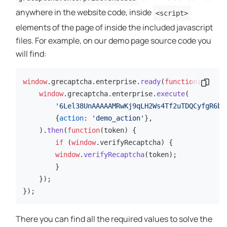
anywhere in the website code, inside
<script>
elements of the page of inside the included javascript
files. For example, on our demo page source code you
will find:
window
.
grecaptcha
.
enterprise
.
ready
(
function
(
คัดลอกข
) {

window
.
grecaptcha
.
enterprise
.
execute
(

'6Lel38UnAAAAAMRwKj9qLH2Ws4Tf2uTDQCyfgR6b'
        {
action
: 
'demo_action'
},

    ).
then
(
function
(
token
) {

if
 (
window
.
verifyRecaptcha
) {

window
.
verifyRecaptcha
(token);

        }

    });

});
There you can find all the required values to solve the