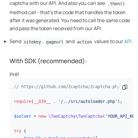
captcha with our API. And also you can see
.then()
method call - that's the code that handles the token
after it was generated. You need to call the same code
and pass the token received from our API.
Send
,
and
values to our
API
.
sitekey
pageurl
action
With SDK (recommended):
PHP
// https://github.com/2captcha/2captcha-php
คัดลอกข
require
(
__DIR__
 . 
'/../src/autoloader.php'
);

$solver
 = 
new
\TwoCaptcha\TwoCaptcha
(
'YOUR_API_KEY
try
 {
