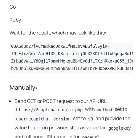
Go
Ruby
Wait for the result, which may look like this:
03AGdBq27lvCYmKkaqDdxWLfMe3ovADGfGlSyiR-
fN_EJrZGniTAmdH1XSjK8ralsctfjOLX2K0T7dJfxPqqga8dtSG
Zrbu8vWkiY8Ogj17ommHMgkguZbmEyOdfLTXzhRko-a655_jJdC
b78DnGlXu9d0o6vEmrw9n8ABu4lLsWnIbYPH0beXRRIkUE3si64
Manually:
Send GET or POST request to our API URL:
with
set to
https://2captcha.com/in.php
method
,
set to
and provide the
userrecaptcha
version
v3
value found on previous step as value for
googlekey
and full page URL as value for
.
pageurl