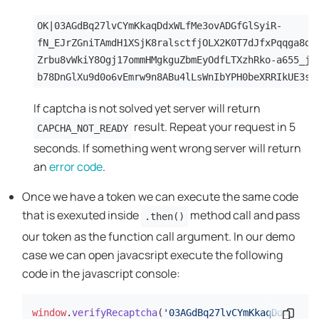
OK|03AGdBq27lvCYmKkaqDdxWLfMe3ovADGfGlSyiR-
fN_EJrZGniTAmdH1XSjK8ralsctfjOLX2K0T7dJfxPqqga8dt
Zrbu8vWkiY8Ogj17ommHMgkguZbmEyOdfLTXzhRko-a655_jJ
b78DnGlXu9d0o6vEmrw9n8ABu4lLsWnIbYPH0beXRRIkUE3si
If captcha is not solved yet server will return
result. Repeat your request in 5
CAPCHA_NOT_READY
seconds. If something went wrong server will return
an
error code
.
Once we have a token we can execute the same code
that is exexuted inside
method call and pass
.then()
our token as the function call argument. In our demo
case we can open javacsript execute the following
code in the javascript console:
window
.
verifyRecaptcha
(
'03AGdBq27lvCYmKkaqDdxWLfMe
คัดลอกข