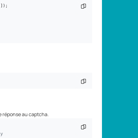
]);

Copier l'extrait de
Copier l'extrait de
e réponse au captcha.
Copier l'extrait de
ly