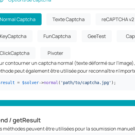
Normal Captcha
Texte Captcha
reCAPTCHA v2
KeyCaptcha
FunCaptcha
GeeTest
Cap
ClickCaptcha
Pivoter
ur contourner un captcha normal (texte déformé sur l'image), 
thode peut également être utilisée pour reconnaître n'importe 
$result
 = 
$solver
->
normal
(
'path/to/captcha.jpg'
);
nd / getResult
s méthodes peuvent être utilisées pour la soumission manuell