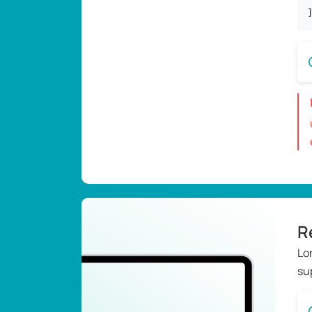
R
Lo
su