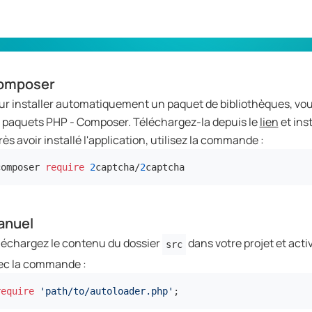
omposer
ur installer automatiquement un paquet de bibliothèques, vous
s paquets PHP - Composer. Téléchargez-la depuis le
lien
et inst
ès avoir installé l'application, utilisez la commande :
composer 
require
2
captcha/
2
captcha
anuel
léchargez le contenu du dossier
dans votre projet et acti
src
ec la commande :
require
'path/to/autoloader.php'
;