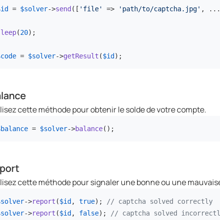
$id
 = 
$solver
->
send
([
'file'
 => 
'path/to/captcha.jpg'
, ...
sleep
(
20
);

$code
 = 
$solver
->
getResult
(
$id
);
lance
ilisez cette méthode pour obtenir le solde de votre compte.
$balance
 = 
$solver
->
balance
();
port
ilisez cette méthode pour signaler une bonne ou une mauvais
$solver
->
report
(
$id
, 
true
); 
// captcha solved correctly
$solver
->
report
(
$id
, 
false
); 
// captcha solved incorrect