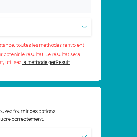
nstance, toutes les méthodes renvoient
 obtenir le résultat. Le résultat sera
, utilisez
la méthode getResult
uvez fournir des options
soudre correctement.