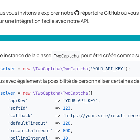
us vous invitons à explorer notre
répertoire
GitHub où vous 
r une intégration facile avec notre API.
e instance de la classe
peut être créée comme sui
TwoCaptcha
$solver
 = 
new
\TwoCaptcha\TwoCaptcha
(
'YOUR_API_KEY'
);
us avez également la possibilité de personnaliser certaines des
$solver
 = 
new
\TwoCaptcha\TwoCaptcha
([

'apiKey'
           => 
'YOUR_API_KEY'
,

'softId'
           => 
123
,

'callback'
         => 
'https://your.site/result-rece
'defaultTimeout'
   => 
120
,

'recaptchaTimeout'
 => 
600
,

'pollingInterval'
  => 
10
,
