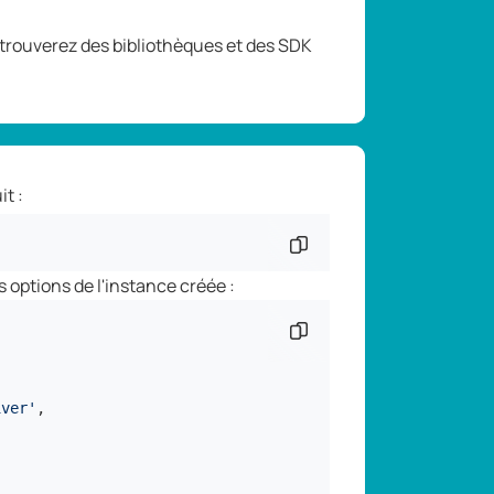
trouverez des bibliothèques et des SDK
t :
Copier l'extrait de
 options de l'instance créée :
Copier l'extrait de
iver'
,
