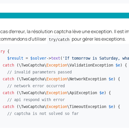
cas d'erreur, la résolution captcha lève une exception. Il est 
commandons d'utiliser
pour gérer les exceptions.
try/catch
try
 {

$result
 = 
$solver
->
text
(
'If tomorrow is Saturday, wh
} 
catch
 (\TwoCaptcha\
Exception
\ValidationException 
$e
) {

// invalid parameters passed
} 
catch
 (\TwoCaptcha\
Exception
\NetworkException 
$e
) {

// network error occurred
} 
catch
 (\TwoCaptcha\
Exception
\ApiException 
$e
) {

// api respond with error
} 
catch
 (\TwoCaptcha\
Exception
\TimeoutException 
$e
) {

// captcha is not solved so far
}