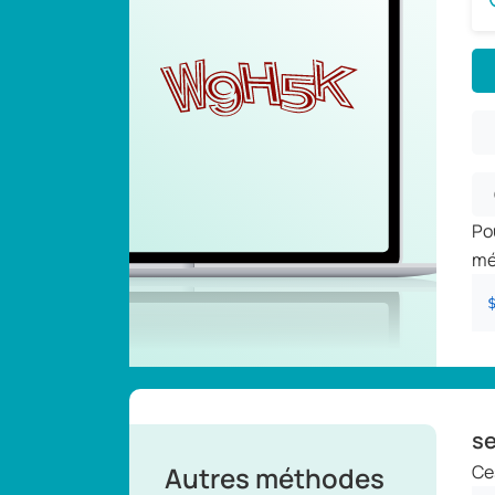
Po
mé
se
Autres méthodes
Ce