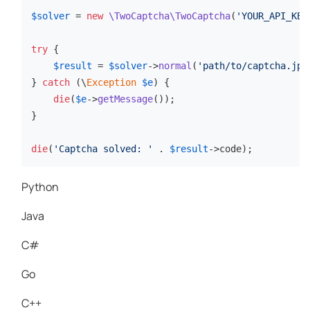
$solver
 = 
new
\TwoCaptcha\TwoCaptcha
(
'YOUR_API_KEY
try
 {

$result
 = 
$solver
->
normal
(
'path/to/captcha.jpg
} 
catch
 (\
Exception
$e
) {

die
(
$e
->
getMessage
());

}

die
(
'Captcha solved: '
 . 
$result
->code);
Python
Java
C#
Go
C++