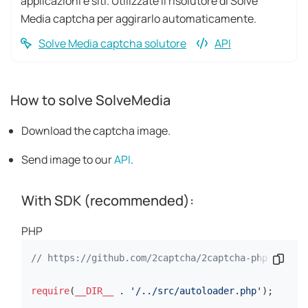
applicazioni e siti. Utilizzate il risolutore di Solve
Media captcha per aggirarlo automaticamente.
Solve Media captcha solutore
API
How to solve SolveMedia
Download the captcha image.
Send image to our
API
.
With SDK (recommended):
PHP
// https://github.com/2captcha/2captcha-php
Copia
require
(
__DIR__
 . 
'/../src/autoloader.php'
);
