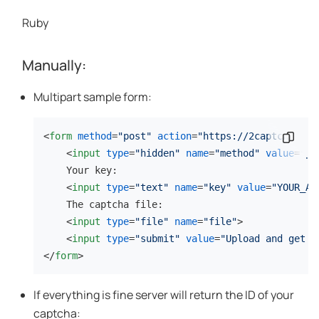
Ruby
Manually:
Multipart sample form:
<
form
method
=
"post"
action
=
"https://2captcha.com
Copia
<
input
type
=
"hidden"
name
=
"method"
value
=
"po
    Your key:

<
input
type
=
"text"
name
=
"key"
value
=
"YOUR_AP
    The captcha file:

<
input
type
=
"file"
name
=
"file"
>
<
input
type
=
"submit"
value
=
"Upload and get t
</
form
>
If everything is fine server will return the ID of your
captcha: