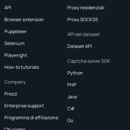
API
Proxy residenziali
Browser extension
Proxy SOCKS5
Puppeteer
API del dataset
Selenium
Dataset API
Playwright
Captcha solver SDK
How-to tutorials
Python
Company
PHP
Prezzi
Java
Enterprise support
C#
Programma di affiliazione
Go
Chi siamo