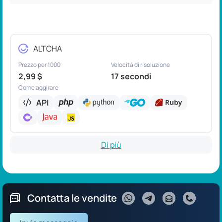
ALTCHA
Prezzo per 1000
Velocità di risoluzione
2,99 $
17 secondi
Come aggirare
API
Di più
Contatta le vendite