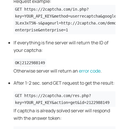
Request example:
GET https://2captcha.com/in.php?
key=YOUR_API_KEY&method=userrecaptcha&googlekey=6
3Lex3xT5N-s&pageurl=http://2captcha.com/demo/reca
enterprise&enterprise=1
If everything is fine server will return the ID of
your captcha:
OK|2122988149
Otherwise server will return an
error code
.
After 1-2 sec. send GET request to get the result:
GET https://2captcha.com/res.php?
key=YOUR_API_KEY&action=get&id=2122988149
If captcha is already solved server will respond
with the answer token: