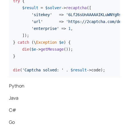
try
 {

$result
 = 
$solver
->
recaptcha
([

'sitekey'
   => 
'6Lf26sUnAAAAAIKLuWNYgRsFUf
'url'
       => 
'https://2captcha.com/demo/
'enterprise'
 => 
1
,

    ]);

} 
catch
 (\
Exception
$e
) {

die
(
$e
->
getMessage
());

}

die
(
'Captcha solved: '
 . 
$result
->code);
Python
Java
C#
Go