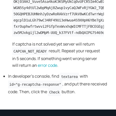
OK|03AHJ_Vuve5Asa4koK3KSMyUkCq0vUFCR5Im4CwB7PzO3d
WGN5Sy4dtUl2wbpMqAj8Zwup1vyCaQJWFvRjYGWJ_TQBKTXNB
50GQHPEBJUHNnhJyDzwRoRAkVzrf7UkV8wKCdTwrrWqiYDgbr
egcplD1uLGh79wC34RF49Ui3eHwua4S9XHpH6YBe7gXzz6_mv
fxrOuphwfrtwvvi2FGfpTexWvxhqWICMFTTjFBCEGEgj7_IFW
zw5MJxkgijl2wDMpM-UUQ_k37FVtf-ndbQAIPG7S469doZMmb
If captcha is not solved yet server will return
result. Repeat your request
CAPCHA_NOT_READY
in 5 seconds. If something went wrong server
will return an
error code
.
In developer's console, find
with
textarea
, and put there received
id="g-recaptcha-response"
code. Then, click the
button.
Check