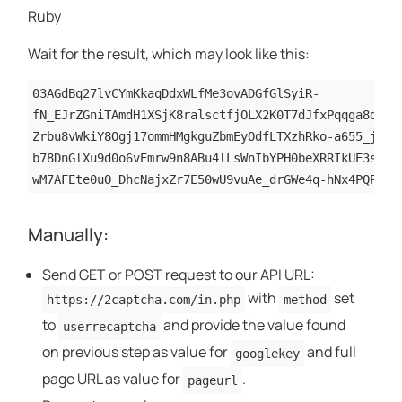
Ruby
Wait for the result, which may look like this:
03AGdBq27lvCYmKkaqDdxWLfMe3ovADGfGlSyiR-
fN_EJrZGniTAmdH1XSjK8ralsctfjOLX2K0T7dJfxPqqga8dtSG
Zrbu8vWkiY8Ogj17ommHMgkguZbmEyOdfLTXzhRko-a655_jJdC
b78DnGlXu9d0o6vEmrw9n8ABu4lLsWnIbYPH0beXRRIkUE3si64
wM7AFEte0uO_DhcNajxZr7E50wU9vuAe_drGWe4q-hNx4PQPenj
Manually:
Send GET or POST request to our API URL:
with
set
https://2captcha.com/in.php
method
to
and provide the value found
userrecaptcha
on previous step as value for
and full
googlekey
page URL as value for
.
pageurl