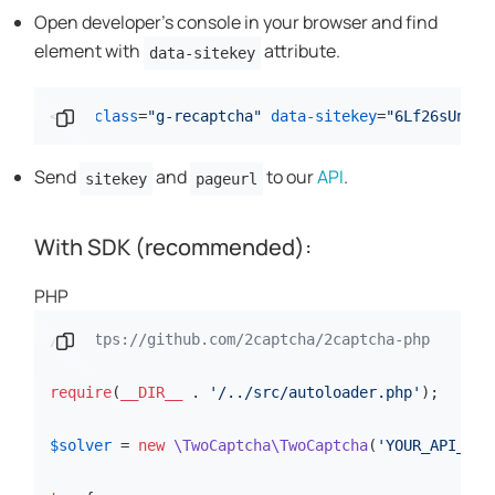
Open developer's console in your browser and find
element with
attribute.
data-sitekey
"6Lf26sUnAAA
=
data-sitekey
"g-recaptcha"
=
class
div
نسخ المقطع البرمجي
<
Send
and
to our
API
.
sitekey
pageurl
With SDK (recommended):
PHP
نسخ المقطع البرمجي
// https://github.com/2captcha/2captcha-php
require
(
__DIR__
 . 
'/../src/autoloader.php'
);

$solver
 = 
new
\TwoCaptcha\TwoCaptcha
(
'YOUR_API_KEY