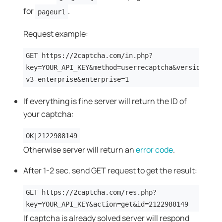
for
.
pageurl
Request example:
GET https://2captcha.com/in.php?
key=YOUR_API_KEY&method=userrecaptcha&version=v3&
v3-enterprise&enterprise=1
If everything is fine server will return the ID of
your captcha:
OK|2122988149
Otherwise server will return an
error code
.
After 1-2 sec. send GET request to get the result:
GET https://2captcha.com/res.php?
key=YOUR_API_KEY&action=get&id=2122988149
If captcha is already solved server will respond