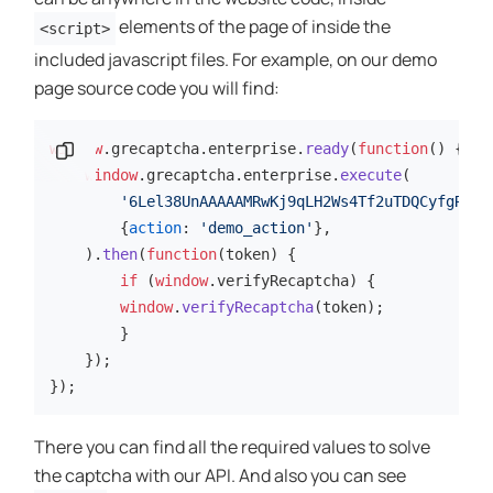
elements of the page of inside the
<script>
included javascript files. For example, on our demo
page source code you will find:
) {

(
function
(
ready
.
enterprise
.
grecaptcha
.
نسخ المقطع البرمجي
window
window
.
grecaptcha
.
enterprise
.
execute
(

'6Lel38UnAAAAAMRwKj9qLH2Ws4Tf2uTDQCyfgR6b'
        {
action
: 
'demo_action'
},

    ).
then
(
function
(
token
) {

if
 (
window
.
verifyRecaptcha
) {

window
.
verifyRecaptcha
(token);

        }

    });

});
There you can find all the required values to solve
the captcha with our API. And also you can see