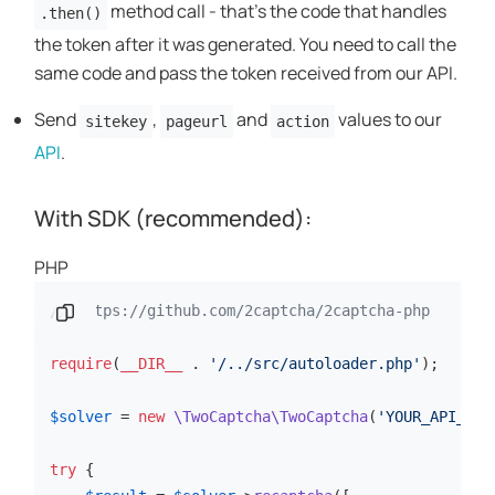
method call - that's the code that handles
.then()
the token after it was generated. You need to call the
same code and pass the token received from our API.
Send
,
and
values to our
sitekey
pageurl
action
API
.
With SDK (recommended):
PHP
نسخ المقطع البرمجي
// https://github.com/2captcha/2captcha-php
require
(
__DIR__
 . 
'/../src/autoloader.php'
);

$solver
 = 
new
\TwoCaptcha\TwoCaptcha
(
'YOUR_API_KEY
try
 {
