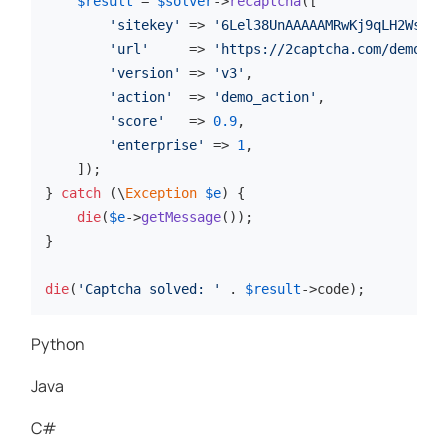
$result
 = 
$solver
->
recaptcha
([

'sitekey'
 => 
'6Lel38UnAAAAAMRwKj9qLH2Ws4Tf
'url'
     => 
'https://2captcha.com/demo/re
'version'
 => 
'v3'
,

'action'
  => 
'demo_action'
,

'score'
   => 
0.9
,

'enterprise'
 => 
1
,

    ]);

} 
catch
 (\
Exception
$e
) {

die
(
$e
->
getMessage
());

}

die
(
'Captcha solved: '
 . 
$result
->code);
Python
Java
C#