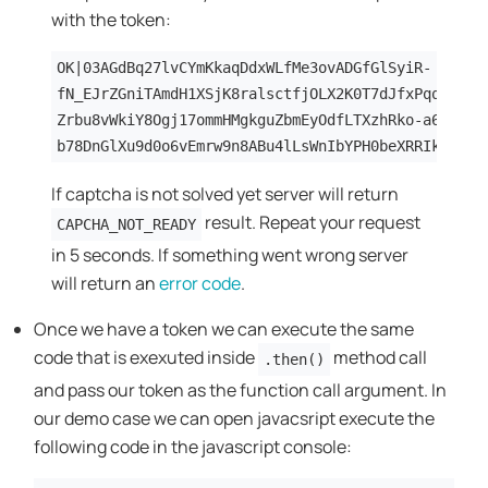
with the token:
OK|03AGdBq27lvCYmKkaqDdxWLfMe3ovADGfGlSyiR-
fN_EJrZGniTAmdH1XSjK8ralsctfjOLX2K0T7dJfxPqqga8dt
Zrbu8vWkiY8Ogj17ommHMgkguZbmEyOdfLTXzhRko-a655_jJ
b78DnGlXu9d0o6vEmrw9n8ABu4lLsWnIbYPH0beXRRIkUE3si
If captcha is not solved yet server will return
result. Repeat your request
CAPCHA_NOT_READY
in 5 seconds. If something went wrong server
will return an
error code
.
Once we have a token we can execute the same
code that is exexuted inside
method call
.then()
and pass our token as the function call argument. In
our demo case we can open javacsript execute the
following code in the javascript console: