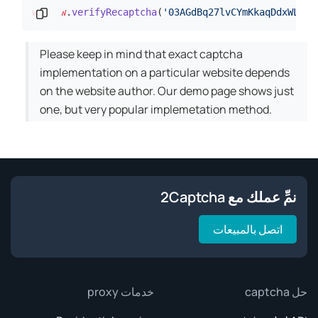
'03AGdBq27lvCYmKkaqDdxWLfMe
(
verifyRecaptcha
.
نسخ المقطع البرمجي
window
Please keep in mind that exact captcha
implementation on a particular website depends
on the website author. Our demo page shows just
one, but very popular implemetation method.
نمِّ عملك مع 2Captcha
اتصل بالمبيعات
حل captcha
خدمات proxy