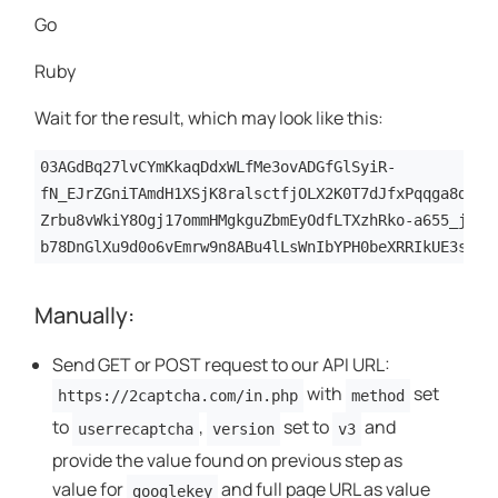
Go
Ruby
Wait for the result, which may look like this:
03AGdBq27lvCYmKkaqDdxWLfMe3ovADGfGlSyiR-
fN_EJrZGniTAmdH1XSjK8ralsctfjOLX2K0T7dJfxPqqga8dtSG
Zrbu8vWkiY8Ogj17ommHMgkguZbmEyOdfLTXzhRko-a655_jJdC
b78DnGlXu9d0o6vEmrw9n8ABu4lLsWnIbYPH0beXRRIkUE3si64
Manually:
Send GET or POST request to our API URL:
with
set
https://2captcha.com/in.php
method
to
,
set to
and
userrecaptcha
version
v3
provide the value found on previous step as
value for
and full page URL as value
googlekey