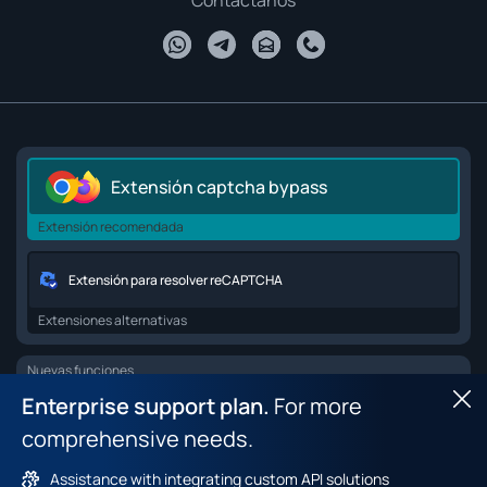
Contáctanos
Extensión captcha bypass
Extensión recomendada
Extensión para resolver reCAPTCHA
Extensiones alternativas
Nuevas funciones
Enterprise support plan.
For more
Hid
Browser API for web scraping
comprehensive needs.
Dataset de browser fingerprints
Assistance with integrating custom API solutions