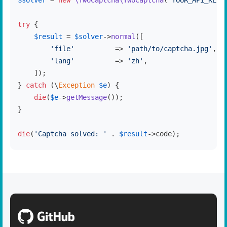
$solver
 = 
new
\TwoCaptcha\TwoCaptcha
(
'YOUR_API_KEY'
try
 {

$result
 = 
$solver
->
normal
([

'file'
          => 
'path/to/captcha.jpg'
,

'lang'
          => 
'zh'
,

    ]);

} 
catch
 (\
Exception
$e
) {

die
(
$e
->
getMessage
());

}

die
(
'Captcha solved: '
 . 
$result
->code);