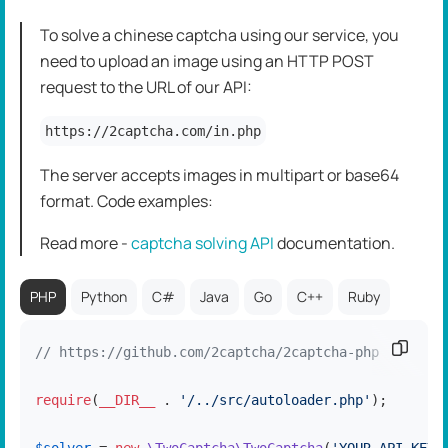
To solve a chinese captcha using our service, you
need to upload an image using an HTTP POST
request to the URL of our API:
https://2captcha.com/in.php
The server accepts images in multipart or base64
format. Code examples:
Read more -
captcha solving API
dоcumentation.
PHP
Python
C#
Java
Go
C++
Ruby
Copiar
// https://github.com/2captcha/2captcha-php
require
(
__DIR__
 . 
'/../src/autoloader.php'
);
