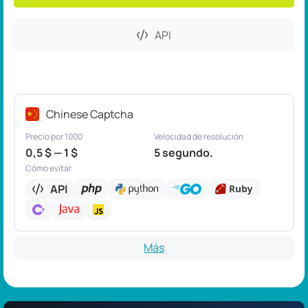
API
Chinese Captcha
Precio por 1000
Velocidad de resolución
0,5 $ — 1 $
5 segundo.
Cómo evitar
API
Más