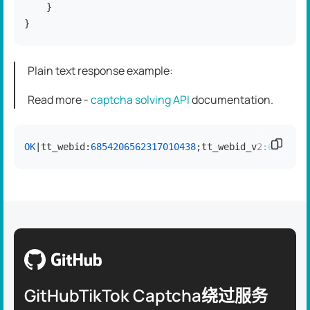
    }

}
Plain text response example:
Read more -
captcha solving API
dоcumentation.
复制代
OK
|tt_webid:
6854206562317010438
;tt_webid_v2:
6854206
GitHubTikTok Captcha绕过服务