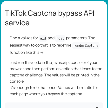
TikTok Captcha bypass API
service
Find a values for
and
parameters. The
aid
host
easiest way to do that is to redefine
renderCaptcha
function like this ->
Just run this code in the javascript console of your
browser and then perform an action that leads to the
captcha challenge. The values will be printed in the
console.
It's enough to do that once. Values will be static for
each page where you bypass the captcha.