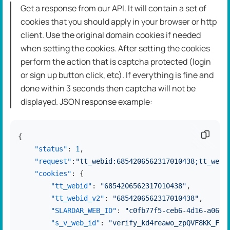
Get a response from our API. It will contain a set of
cookies that you should apply in your browser or http
client. Use the original domain cookies if needed
when setting the cookies. After setting the cookies
perform the action that is captcha protected (login
or sign up button click, etc). If everything is fine and
done within 3 seconds then captcha will not be
displayed. JSON response example:
复制代
{

"status"
:
1
,
"request"
:
"tt_webid:6854206562317010438;tt_webi
"cookies"
:
 {

"tt_webid"
:
"6854206562317010438"
,
"tt_webid_v2"
:
"6854206562317010438"
,
"SLARDAR_WEB_ID"
:
"c0fb77f5-ceb6-4d16-a066-
"s_v_web_id"
:
"verify_kd4reawo_zpQVF8KK_FFM