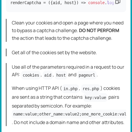
复制代
renderCaptcha = 
(
{aid, host}
) =>
console
.
log
(
`aid: 
Clean your cookies and open a page where you need
to bypass a captcha challenge.
DO NOT PERFORM
the action that leads to the captcha challenge.
Get all of the cookies set by the website.
Use all of the parameters required in a request to our
API:
,
,
and
.
cookies
aid
host
pageurl
When using HTTP API (
,
) cookies
in.php
res.php
are sent as a string that contains
pairs
key:value
separated by semicolon. For example:
name:value;other_name:value2;one_more_cookie:value
. Do not include a domain name and other attributes.